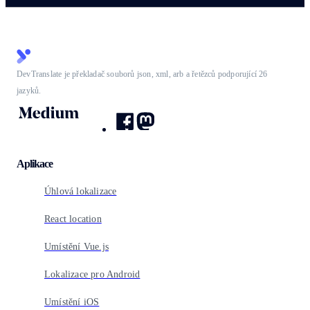
DevTranslate je překladač souborů json, xml, arb a řetězců podporující 26
jazyků.
Aplikace
Úhlová lokalizace
React location
Umístění Vue.js
Lokalizace pro Android
Umístění iOS