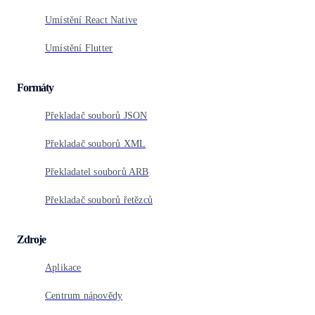
Umístění React Native
Umístění Flutter
Formáty
Překladač souborů JSON
Překladač souborů XML
Překladatel souborů ARB
Překladač souborů řetězců
Zdroje
Aplikace
Centrum nápovědy