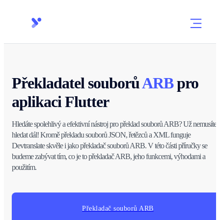
Překladatel souborů
ARB
pro
aplikaci Flutter
Hledáte spolehlivý a efektivní nástroj pro překlad souborů ARB? Už nemusíte
hledat dál! Kromě překladu souborů JSON, řetězců a XML funguje
Devtranslate skvěle i jako překladač souborů ARB. V této části příručky se
budeme zabývat tím, co je to překladač ARB, jeho funkcemi, výhodami a
použitím.
Překladač souborů ARB