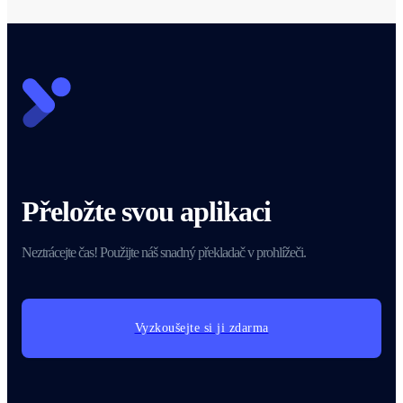
Přeložte svou aplikaci
Neztrácejte čas! Použijte náš snadný překladač v prohlížeči.
Vyzkoušejte si ji zdarma