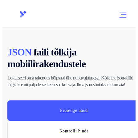
JSON
faili tõlkija
mobiilirakendustele
Lokaliseeri oma rakendus hõlpsasti ühe nupuvajutusega. Kõik teie json-failid
tõlgitakse nii paljudesse keeltesse kui vaja. Ilma json-süntaksi rikkumata!
Proovige nüüd
Kontrolli hinda