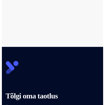
ja loe meie
blogi
Vaadake artikleid DevTranslate'is
Tõlgi oma taotlus