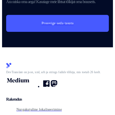
Ära raiska oma aega! Kasutage meie lihtsat tõlkijat oma brauseris.
Proovige seda tasuta
DevTranslate on json, xml, arb ja strings failide tõlkija, mis toetab 26 keelt.
Rakendus
Nurgakujuline lokaliseerimine