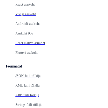
React asukoht
Vue.js asukoht
Androidi asukoht
Asukoht iOS
React Native asukoht
Flutteri asukoht
Formaadid
JSON-faili tõlkija
XML faili tõlkija
ARB faili tõlkija
Strings faili tõlkija