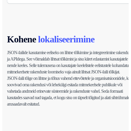
Kohene
lokaliseerimine
JSON-failide kasutamise eeliseks on lihtne tõlkimine ja integreerimine rakendus
ja APIdega. See võimaldab lihtsat tõlkimist ja sisu kiiret edastamist kasutajatele
nende keeles. Selle tulemusena on kasutajate keelelistele eelistustele kohandatud
mitmekeelsete rakenduste loomiseks vaja ainult lihtsat JSON-faili tõlkijat.
JSON-faili tõlge on lihtne ja tõhus vahend ettevõtetele ja organisatsioonidele, ke
soovivad oma rakendusi või lehekülgi esitada mitmekeelsele publikule või
vahetada andmeid erinevate süsteemide ja rakenduste vahel. Seda formaati
kasutades saavad nad tagada, et kogu sisu on täpselt tõlgitud ja alati sihtrühmale
arusaadavalt esitatud.