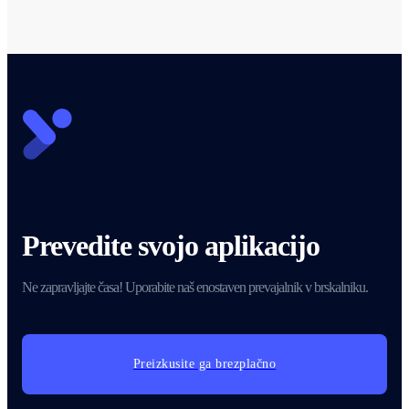
Prevedite svojo aplikacijo
Ne zapravljajte časa! Uporabite naš enostaven prevajalnik v brskalniku.
Preizkusite ga brezplačno