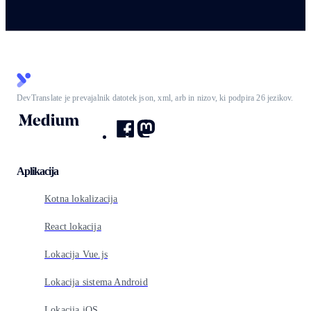
DevTranslate je prevajalnik datotek json, xml, arb in nizov, ki podpira 26 jezikov.
Aplikacija
Kotna lokalizacija
React lokacija
Lokacija Vue.js
Lokacija sistema Android
Lokacija iOS