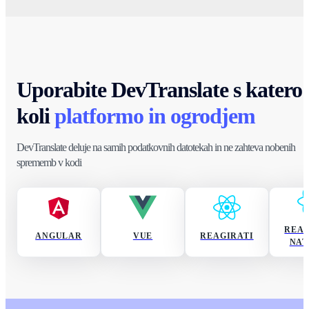
Uporabite DevTranslate s katero
koli
platformo in ogrodjem
DevTranslate deluje na samih podatkovnih datotekah in ne zahteva nobenih
sprememb v kodi
REAG
ANGULAR
VUE
REAGIRATI
NAT