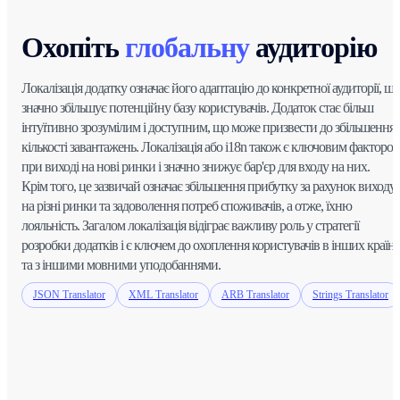
Охопіть
глобальну
аудиторію
Локалізація додатку означає його адаптацію до конкретної аудиторії, що
значно збільшує потенційну базу користувачів. Додаток стає більш
інтуїтивно зрозумілим і доступним, що може призвести до збільшення
кількості завантажень. Локалізація або i18n також є ключовим факторо
при виході на нові ринки і значно знижує бар'єр для входу на них.
Крім того, це зазвичай означає збільшення прибутку за рахунок виходу
на різні ринки та задоволення потреб споживачів, а отже, їхню
лояльність. Загалом локалізація відіграє важливу роль у стратегії
розробки додатків і є ключем до охоплення користувачів в інших країн
та з іншими мовними уподобаннями.
JSON Translator
XML Translator
ARB Translator
Strings Translator