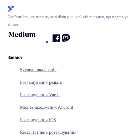
DevTranslate - це перекладач файлів json, xml, arb та рядків, що підтримує
26 мов.
Заявка
Кутова локалізація
Розташування реакції
Розташування Vue.js
Місцезнаходження Android
Розташування iOS
React Нативне розташування