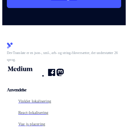
DevTranslate er en json-, xml-, arb- og string-filoversætter, der understøtter 26
sprog.
Anvendelse
Vinklet lokalisering
React-lokalisering
Vue.js placering