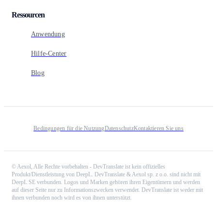
Ressourcen
Anwendung
Hilfe-Center
Blog
Bedingungen für die Nutzung
Datenschutz
Kontaktieren Sie uns
©
Aexol,
Alle Rechte vorbehalten
-
DevTranslate ist kein offizielles
Produkt/Dienstleistung von DeepL. DevTranslate & Aexol sp. z o.o. sind nicht mit
DeepL SE verbunden. Logos und Marken gehören ihren Eigentümern und werden
auf dieser Seite nur zu Informationszwecken verwendet. DevTranslate ist weder mit
ihnen verbunden noch wird es von ihnen unterstützt.