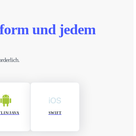
tform und jedem
rderlich.
LIN/JAVA
SWIFT