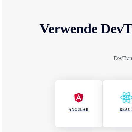
Verwende DevTr
DevTrans
ANGULAR
REAC