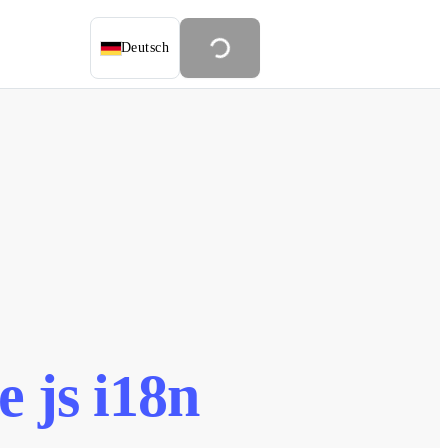
Deutsch
 js i18n