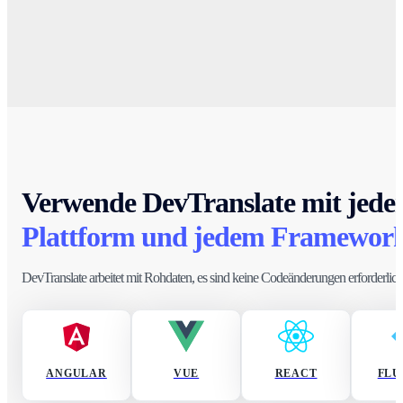
Verwende DevTranslate mit jede
Plattform und jedem Framewor
DevTranslate arbeitet mit Rohdaten, es sind keine Codeänderungen erforderlich
ANGULAR
VUE
REACT
FLU