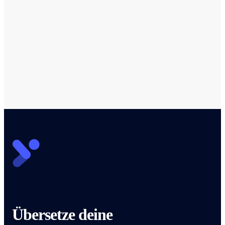
& lesen Sie unseren
Blog
Sehen Sie sich Artikel über DevTranslate an
Übersetze deine