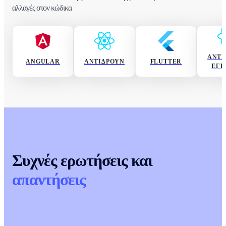
αλλαγές στον κώδικα
ΑΝΤΙ
ANGULAR
ΑΝΤΙΔΡΟΎΝ
FLUTTER
ΕΓΓ
Συχνές ερωτήσεις και
απαντήσεις