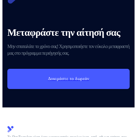
Μεταφράστε την αίτησή σας
Μην σπαταλάτε το χρόνο σας! Χρησιμοποιήστε τον εύκολο μεταφραστή
μας στο πρόγραμμα περιήγησής σας.
Δοκιμάστε το δωρεάν
Το DevTranslate είναι ένας μεταφραστής αρχείων json, xml, arb και strings που