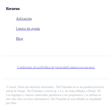
Recursos
Aplicación
Centro de ayuda
Blog
Condiciones de uso
Política de privacidad
Contacta con nosotros
©
Aexol,
Todos los derechos reservados
-
DevTranslate no es un producto/servicio
oficial de DeepL. DevTranslate y Aexol sp. z o.o. no están afiliados a DeepL SE.
Los logotipos y marcas comerciales pertenecen a sus propietarios y se utilizan en
este sitio sólo con fines informativos. DevTranslate no está afiliado ni respaldado
por ellos.