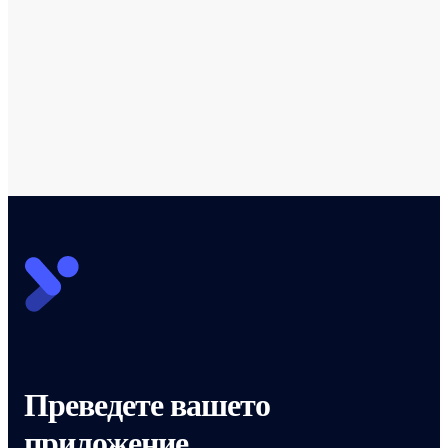
Разгледайте статиите на DevTranslate
Преведете вашето
приложение