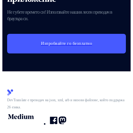
Не губете времето си! Използвайте нашия лесен преводач в
браузъра си.
Изпробвайте го безплатно
DevTranslate е преводач на json, xml, arb и низови файлове, който поддържа
26 езика.