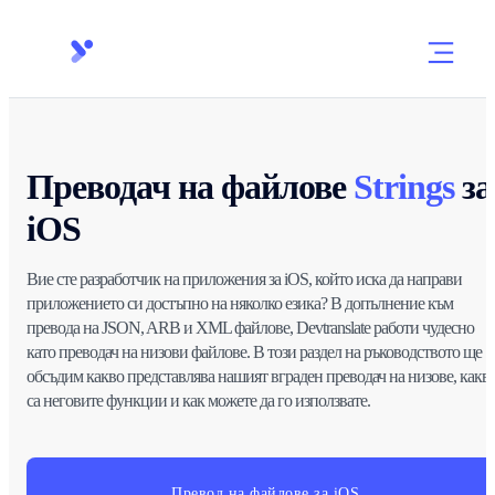
Преводач на файлове
Strings
за
iOS
Вие сте разработчик на приложения за iOS, който иска да направи
приложението си достъпно на няколко езика? В допълнение към
превода на JSON, ARB и XML файлове, Devtranslate работи чудесно
като преводач на низови файлове. В този раздел на ръководството ще
обсъдим какво представлява нашият вграден преводач на низове, какв
са неговите функции и как можете да го използвате.
Превод на файлове за iOS