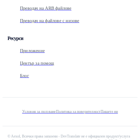
Преводач на ARB файлове
Преводач на файлове с низове
Ресурси
Приложение
Център за помощ
Блог
Условия за ползване
Политика за поверителност
Пишете ни
©
Aexol,
Всички права запазени
-
DevTranslate не е официален продукт/услуга