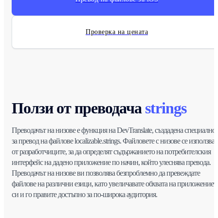
Проверка на цената
Ползи от преводача
strings
Преводачът на низове е функция на DevTranslate, създадена специално
за превод на файлове localizable.strings. Файловете с низове се използват
от разработчиците, за да определят съдържанието на потребителския
интерфейс на дадено приложение по начин, който улеснява превода.
Преводачът на низове ви позволява безпроблемно да превеждате
файлове на различни езици, като увеличавате обхвата на приложениет
си и го правите достъпно за по-широка аудитория.