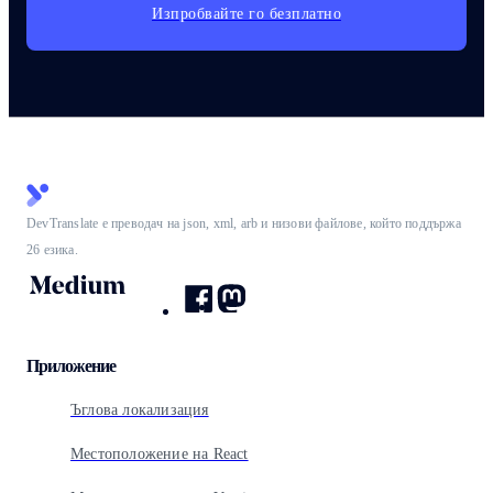
Изпробвайте го безплатно
DevTranslate е преводач на json, xml, arb и низови файлове, който поддържа
26 езика.
Приложение
Ъглова локализация
Местоположение на React