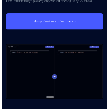
DevTranslate поддържа едновременен превод на до 27 езика
Изпробвайте го безплатно