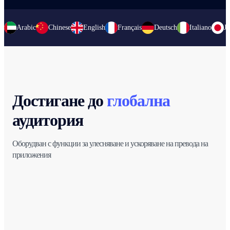
Arabic
Chinese
English
Français
Deutsch
Italiano
Ja
Достигане до
глобална
аудитория
Оборудван с функции за улесняване и ускоряване на превода на
приложения