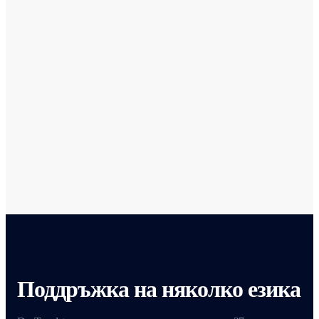
ВСЕ ОЩЕ СТЕ ЛЮБОПИТНИ?
Научете повече
и прочетете нашия
блог
Разгледайте статиите на DevTranslate
Поддръжка на няколко езика