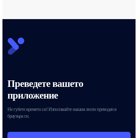
Преведете вашето
приложение
Не губете времето си! Използвайте нашия лесен преводач в
браузъра си.