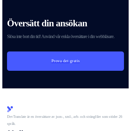
Översätt din ansökan
Slösa inte bort din tid! Använd vår enkla översättare i din webbläsare.
Prova det gratis
DevTranslate är en översättare av json-, xml-, arb- och strängfiler som stöder 26
språk.