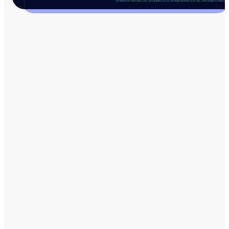
ÄR DU FORTFARANDE OSÄKER?
Fortsätt surfa
och se alla
funktioner
Se varför du behöver DevTranslate