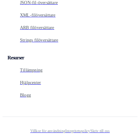
JSON-fil-översättare
XML-filöversättare
ARB filöversättare
Strings filöversättare
Resurser
Tillämpning
Hjälpcenter
Blogg
Villkor för användning
Integritetspolicy
Skriv till oss