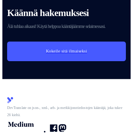
Käännä hakemuksesi
Älä tuhlaa aikaasi! Käytä helppoa kääntäjäämme selaimessasi.
Kokeile sitä ilmaiseksi
DevTranslate on json-, xml-, arb- ja merkkijonotiedostojen kääntäjä, joka tukee
26 kieltä.