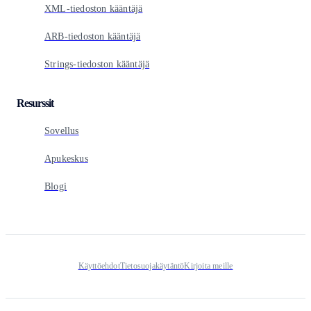
XML-tiedoston kääntäjä
ARB-tiedoston kääntäjä
Strings-tiedoston kääntäjä
Resurssit
Sovellus
Apukeskus
Blogi
Käyttöehdot
Tietosuojakäytäntö
Kirjoita meille