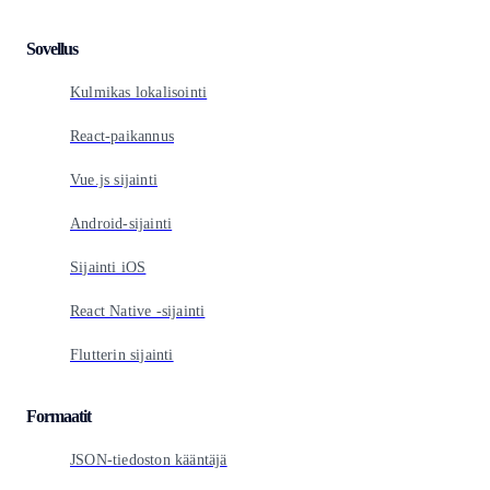
Sovellus
Kulmikas lokalisointi
React-paikannus
Vue.js sijainti
Android-sijainti
Sijainti iOS
React Native -sijainti
Flutterin sijainti
Formaatit
JSON-tiedoston kääntäjä