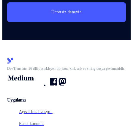
Ücretsiz deneyin
DevTranslate, 26 dili destekleyen bir json, xml, arb ve string dosya çevirmenidir.
Uygulama
Açısal lokalizasyon
React konumu