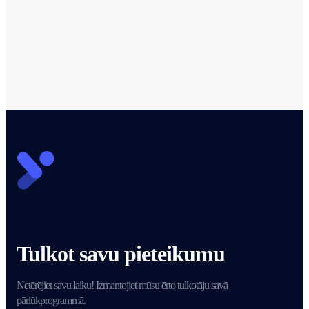
Iepazīstieties ar DevTranslate rakstiem
Tulkot savu pieteikumu
Netērējiet savu laiku! Izmantojiet mūsu ērto tulkotāju savā
pārlūkprogrammā.