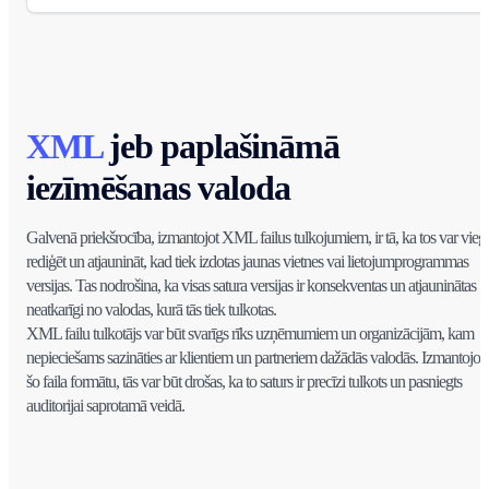
XML
jeb paplašināmā
iezīmēšanas valoda
Galvenā priekšrocība, izmantojot XML failus tulkojumiem, ir tā, ka tos var viegl
rediģēt un atjaunināt, kad tiek izdotas jaunas vietnes vai lietojumprogrammas
versijas. Tas nodrošina, ka visas satura versijas ir konsekventas un atjauninātas
neatkarīgi no valodas, kurā tās tiek tulkotas.
XML failu tulkotājs var būt svarīgs rīks uzņēmumiem un organizācijām, kam
nepieciešams sazināties ar klientiem un partneriem dažādās valodās. Izmantojot
šo faila formātu, tās var būt drošas, ka to saturs ir precīzi tulkots un pasniegts
auditorijai saprotamā veidā.