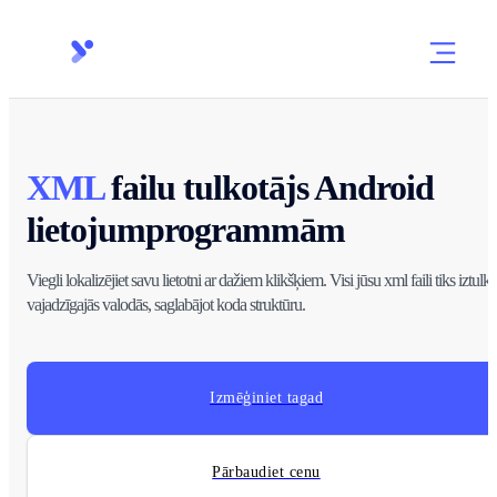
XML
failu tulkotājs Android
lietojumprogrammām
Viegli lokalizējiet savu lietotni ar dažiem klikšķiem. Visi jūsu xml faili tiks iztulko
vajadzīgajās valodās, saglabājot koda struktūru.
Izmēģiniet tagad
Pārbaudiet cenu