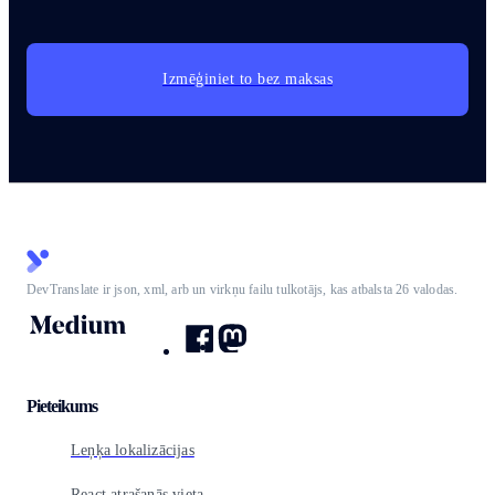
Izmēģiniet to bez maksas
DevTranslate ir json, xml, arb un virkņu failu tulkotājs, kas atbalsta 26 valodas.
Pieteikums
Leņķa lokalizācijas
React atrašanās vieta