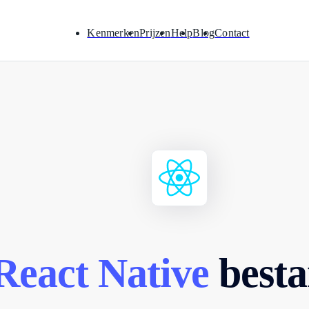
Kenmerken
Prijzen
Help
Blog
Contact
React Native
besta