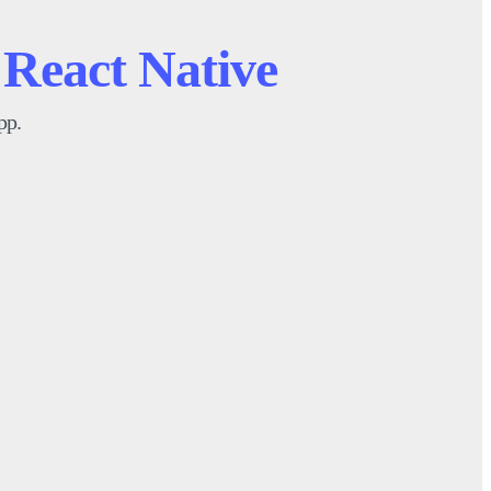
n
React Native
pp.