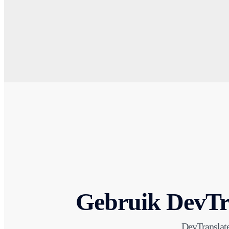
Gebruik DevTr
DevTranslate